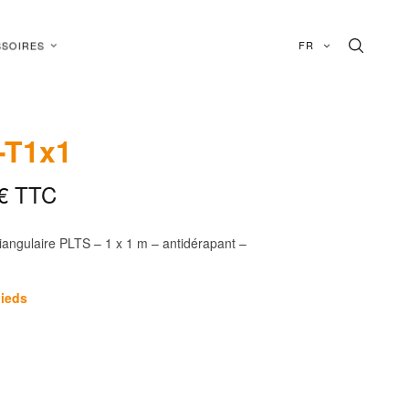
FR
SOIRES
-T1x1
€
TTC
riangulaire PLTS – 1 x 1 m – antidérapant –
pieds