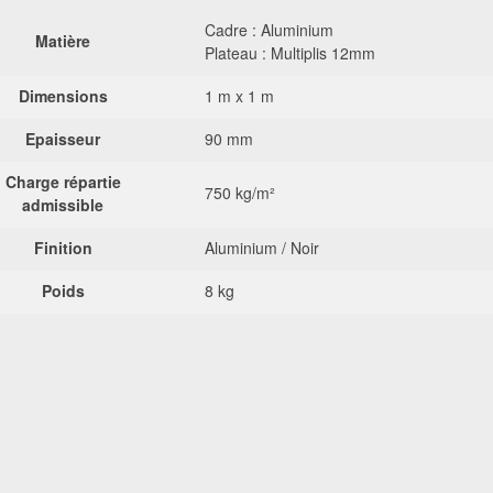
Cadre : Aluminium
Matière
Plateau : Multiplis 12mm
Dimensions
1 m x 1 m
Epaisseur
90 mm
Charge répartie
750 kg/m²
admissible
Finition
Aluminium / Noir
Poids
8 kg
opos de la sécurité