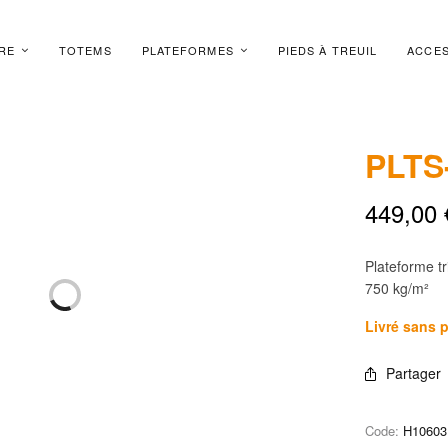
RE
TOTEMS
PLATEFORMES
PIEDS À TREUIL
ACCES
PLTS
449,00
Plateforme t
750 kg/m²
Livré sans 
Partager
Code:
H10603