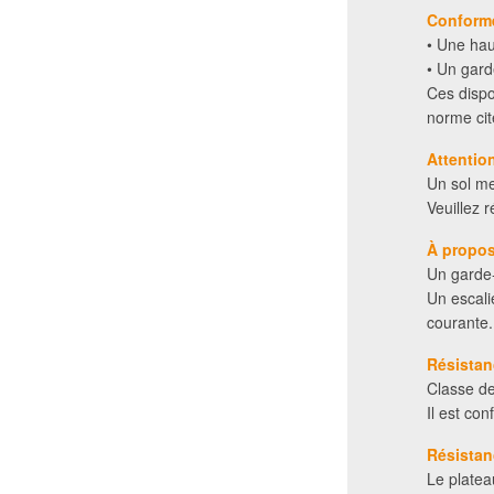
Conformé
• Une hau
• Un garde
Ces dispo
norme cit
Attention
Un sol meu
Veuillez 
À propos
Un garde-
Un escali
courante.
Résistan
Classe de
Il est c
Résistan
Le platea