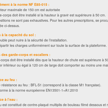
ment à la norme NF E85-015 :
teur maximale de 150 cm est autorisée
-corps doit être installé si la hauteur à gravir est supérieure à 50 cm.
sitions ne sont pas exhaustives. Pour les autres prescriptions, se procu
ée ci-dessus.
 à la capacité du sol :
ble peut nuire à la sécurité de l’installation.
répartir les charges uniformément sur toute la surface de la plateforme.
 des garde-corps et escaliers :
corps doit être installé dès que la hauteur de chute est supérieure à 5
er inférieur ou égal à 120 cm de large doit comporter au moins une ma
ce
au feu :
 résistance au feu : BFL-S1 (correspond à la classe M1 française).
onforme à la norme européenne EN13501-1+A1:2010
ce
à l’eau :
u est constitué de contre-plaqué multiplis de bouleau filmé dessous et 