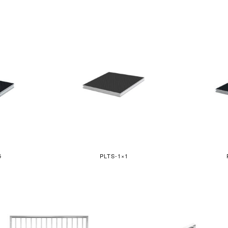
5
PLTS-1×1