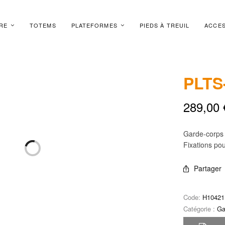
RE
TOTEMS
PLATEFORMES
PIEDS À TREUIL
ACCES
PLTS
289,00
Garde-corps 
Fixations po
Partager
Code:
H10421
Catégorie :
Ga