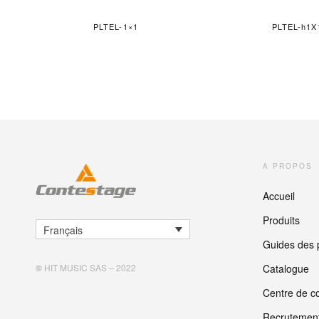
PLTEL-1×1
PLTEL-h1X
A PROPOS
Accueil
Produits
Français
Guides des 
Catalogue
©
HIT MUSIC SAS – 2022
Centre de co
Recrutemen