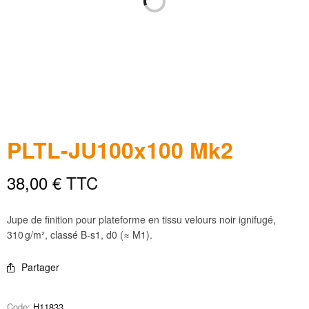
PLTL-JU100x100 Mk2
38,00
€
TTC
Jupe de finition pour plateforme en tissu velours noir ignifugé,
310 g/m², classé B-s1, d0 (≈ M1).
Partager
Code:
H11833