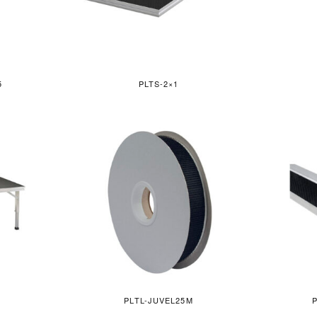
5
PLTS-2×1
1
PLTL-JUVEL25M