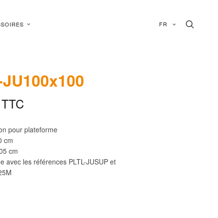
FR
SOIRES
-JU100x100
TTC
ion pour plateforme
0 cm
105 cm
xée avec les références PLTL-JUSUP et
25M