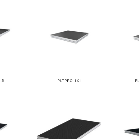
,5
PLTPRO-1X1
P