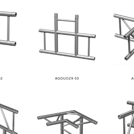
02
AGDUO29-03
A