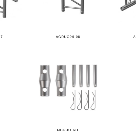
07
AGDUO29-08
A
MCDUO-KIT