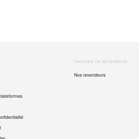
TROUVER UN REVENDEUR
Nos revendeurs
plateformes
nfidentialité
t
ter