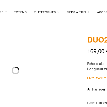
RE
TOTEMS
PLATEFORMES
PIEDS À TREUIL
ACCES
DUO2
169,00
Echelle alu
Longueur 2
Livré avec 
Partager
Code:
H10039