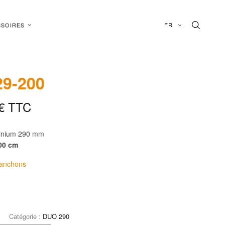
FR
SOIRES
9-200
€
TTC
minium 290 mm
00 cm
manchons
Catégorie :
DUO 290