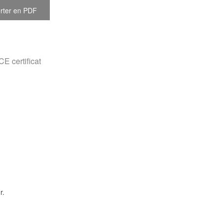
rter en PDF
CE certificat
r.