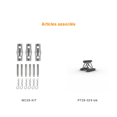
Articles associés
MC29-KIT
PT29-029 blk